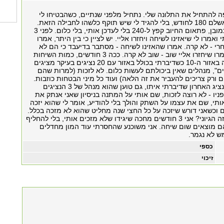
פה להתחיל את התלונה שלי. נתחיל מלפני שנתיים, כשהבטיחו לי
חבילה שבה אני אשלם 180 לחודש, בלי להגיד לי שיש תוקף כלשהו לחבילה הזאת.
אחרי שנה וחצי, כמובן, פתאום החיוב קפץ ל-240 בלי לעדכן אותי, בלי כלום. לפני 3
מרו לי שיאזינו לשיחה ויחזרו אליי. יש לציין כי בין היתר, אמרו
חרי - לא קרה. אמרו שהאזינו לשיחה - מסתבר בדיעבד כי הם לא
מוצאים אותה. אמרו שיחזרו אליי שוב - שוב לא קרה. ככה 3 חודשים, כמות השיחות
שלי אליהם הייתה באזור ה-10 כשדיברתי בכולל באזור עם 20 נציגים בעיקר מציגים
", מנהלים שאין ביכולתם לעשות כלום. לא לזכות (למרות שהם
 ורק צריכים להעביר את זה הלאה) ועוד כל מיני הבטחות כוזבות.
בסופו של דבר, הנציג האחרון שדיברתי איתו, גם טוען שהוא מנהל של 3 הנציגים
יו - לא רוצה לזכות, שם אותי על המתנה בניסיון שאני אנתק את
תי, שם את עצמו על השתק והולך בלי להודיע, אומר לי שהוא יזכה
מה נסגר?! האם זה הגיוני? אני 3 חודשים מחכה שיגידו שלא מזכים אותי, בלי להחליף
הם מוצאים שום שיחה. אני משוכנע שהחסרתי עוד המון מחדלים
ש לא נגמר.
כספי
זיכוי