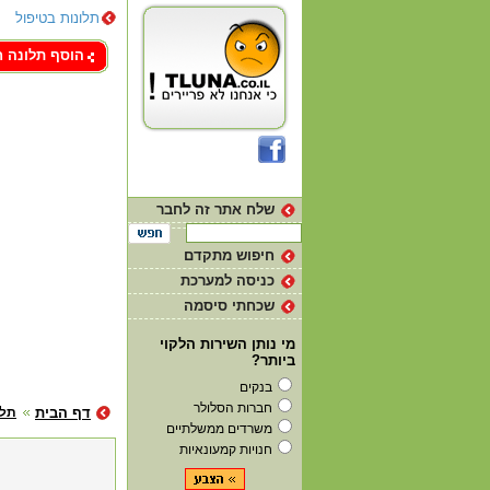
תלונות בטיפול
צור קשר
הוסף תלונה 
שלח אתר זה לחבר
חיפוש מתקדם
כניסה למערכת
שכחתי סיסמה
מי נותן השירות הלקוי
ביותר?
בנקים
חברות הסלולר
דף הבית
תלו
משרדים ממשלתיים
חנויות קמעונאיות