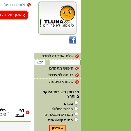
תלונות בטיפול
צור קשר
הוסף תלונה 
שלח אתר זה לחבר
חיפוש מתקדם
כניסה למערכת
שכחתי סיסמה
מי נותן השירות הלקוי
ביותר?
בנקים
חברות הסלולר
דף
תלונ
ציבו
משרדים ממשלתיים
הבית
חנויות קמעונאיות