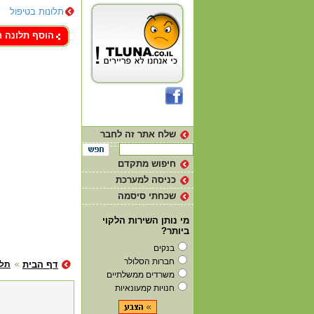
תלונות בטיפול
צור קשר
הוסף תלונה 
שלח אתר זה לחבר
חיפוש מתקדם
כניסה למערכת
שכחתי סיסמה
מי נותן השירות הלקוי
ביותר?
בנקים
חברות הסלולר
דף הבית
תלו
משרדים ממשלתיים
חנויות קמעונאיות