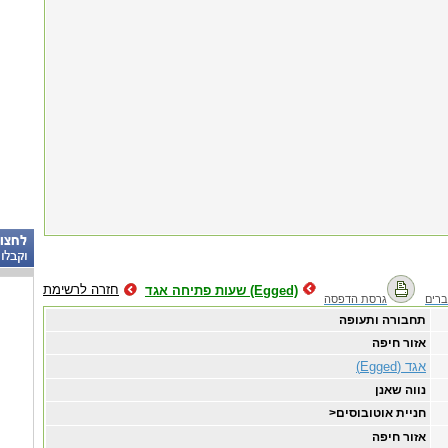
חזרה לרשימת
שעות פתיחה אגד (Egged)
רים
גרסת הדפסה
תחבורה ותעופה
אזור חיפה
אגד (Egged)
נווה שאנן
חניית אוטובוסים<
אזור חיפה