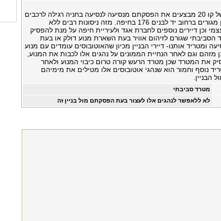
נהגי אוטובוסים של קו 20 מבצעים את הפסקתם מנסיעה לנסיעה בחניה רגילה לרכבים
הנמצאת מול בנין מגורים ברחוב יד לבנים 176 בחיפה. מזה ניסונות רבים ללא
מי וכן דיירים נוספים לחברת אגד ולעיריית חיפה על מנת להפסיק
סביבתי שגורם לזיהום אוויר בעת השארת מנוע דולק או בעת
עה ומטריד אותנו- דיירי הבניין מכיון שהאוטובוסים עומדים עם מנוע
ן מזהם וגם לאחר הנחיית הממונים על נהגים אלו לכבות את המנוע,
סיק את המטרד שכן מטרד הרעש קורה טרום כיבוי המנוע ולאחר
יד נוסף וחמור הוא שנהגי אוטובוסים אלו מטילים את מימיהם
ל הבניין.
מטרד סביבתי
לא ללאפשר לנהגים אלו לעצור בעת הפסקתם מול בניין זה