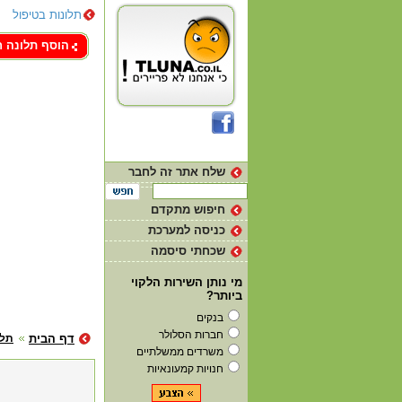
תלונות בטיפול
צור קשר
הוסף תלונה 
שלח אתר זה לחבר
חיפוש מתקדם
כניסה למערכת
שכחתי סיסמה
מי נותן השירות הלקוי
ביותר?
בנקים
חברות הסלולר
דף הבית
תלו
משרדים ממשלתיים
חנויות קמעונאיות