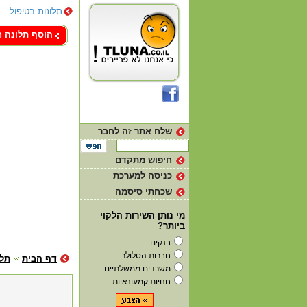
תלונות בטיפול
צור קשר
הוסף תלונה 
שלח אתר זה לחבר
חיפוש מתקדם
כניסה למערכת
שכחתי סיסמה
מי נותן השירות הלקוי
ביותר?
בנקים
חברות הסלולר
דף הבית
תלו
משרדים ממשלתיים
חנויות קמעונאיות