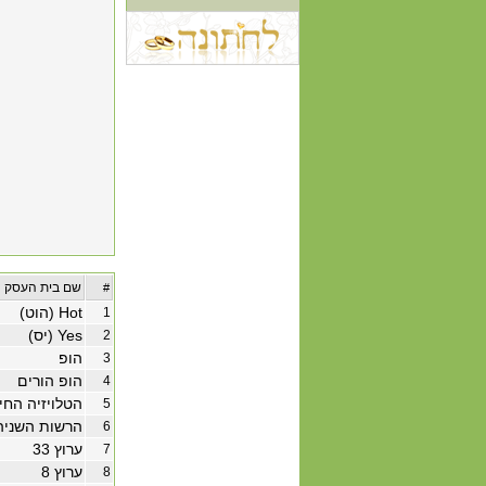
שם בית העסק
#
Hot (הוט)
1
Yes (יס)
2
הופ
3
הופ הורים
4
הטלויזיה החינ
5
הרשות השניה
6
ערוץ 33
7
ערוץ 8
8