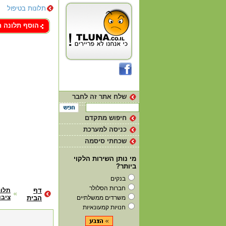
תלונות בטיפול
צור קשר
הוסף תלונה 
שלח אתר זה לחבר
חיפוש מתקדם
כניסה למערכת
שכחתי סיסמה
מי נותן השירות הלקוי
ביותר?
בנקים
חברות הסלולר
דף
תלונ
ציבו
משרדים ממשלתיים
הבית
חנויות קמעונאיות