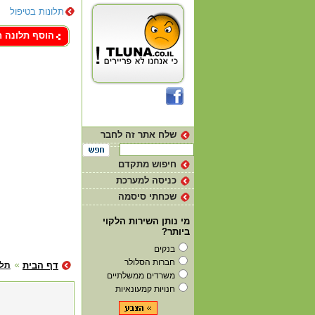
תלונות בטיפול
צור קשר
הוסף תלונה 
שלח אתר זה לחבר
חיפוש מתקדם
כניסה למערכת
שכחתי סיסמה
מי נותן השירות הלקוי
ביותר?
בנקים
חברות הסלולר
דף הבית
תלו
משרדים ממשלתיים
חנויות קמעונאיות