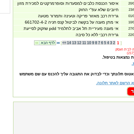
איסור הכנסת כלבים למסעדות וסופרמרקטים למכירת מזון
20/
חיובים שלא עפ"י החוק
23/
גרירת רכב מאזור פריקה וטעינה ותמרור מטעה
01/
אי מתן מענה על בקשה לביטול קנס חניה 661702-4-2
10/
אי מענה מעיריית תל אביב לתלמיד pdd שזקוק לסייעת
27/
גרירת רכבי ללא כל סיבה
22/
]
1
2
3
4
5
6
7
8
9
10
11
12
13
14
<<
[
לדף הבא
|
<<
ת נמצאות בטיפול.
.
אטוס תלונתך וכדי לבדוק את התגובה עליך להכנס עם שם משתמש
 הרשם לאתר תלונה.