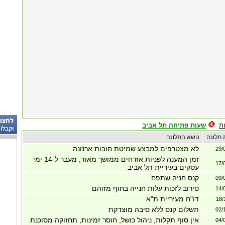
ת
שעות פתיחה תל אביב
 תלונה
נושא התלונה
לא מצטרפים למבצע שמיטת חובות ארנונה
29/
זמן המענה לפניות אזרחים ממושך מאוד, מעבר ל-14 ימי
17/
עסקים בעיריית תל אביב
קנס חניה שתפח
09/
סירוב לזכות עלות חנייה בחוף מזוהם
14/
דו"ח מעיריית ת"א
18/
תשלום קנס ללא סיבה מוצדקת
02/
אין סוף תקלות, ניהול כושל, חוסר זמינות, תחזוקה מסוכנת
04/