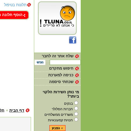
תלונות בטיפול
צור קשר
הוסף תלונה 
שלח אתר זה לחבר
חיפוש מתקדם
כניסה למערכת
שכחתי סיסמה
מי נותן השירות הלקוי
ביותר?
בנקים
חברות הסלולר
דף הבית
תלו
משרדים ממשלתיים
חנויות קמעונאיות