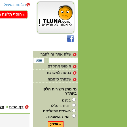
תלונות בטיפול
צור קשר
הוסף תלונה 
שלח אתר זה לחבר
חיפוש מתקדם
כניסה למערכת
שכחתי סיסמה
מי נותן השירות הלקוי
ביותר?
בנקים
חברות הסלולר
דף הבית
תלו
משרדים ממשלתיים
חנויות קמעונאיות