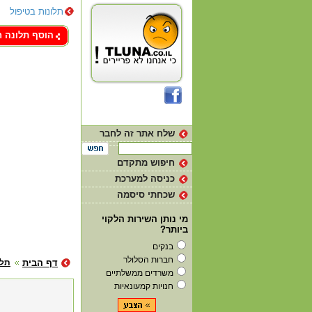
תלונות בטיפול
צור קשר
הוסף תלונה 
שלח אתר זה לחבר
חיפוש מתקדם
כניסה למערכת
שכחתי סיסמה
מי נותן השירות הלקוי
ביותר?
בנקים
חברות הסלולר
דף הבית
תלו
משרדים ממשלתיים
חנויות קמעונאיות