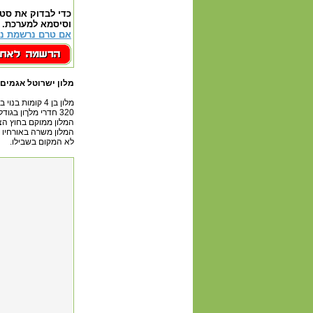
כדי לבדוק את סט
וסיסמא למערכת.
אם טרם נרשמת נא
מלון ישרוטל אגמים
מלון בן 4 קומות בנוי בצורת האות ח' משלב רוגע ימי ושלווה טרופית מיוחדת במינה
320 חדרי מלךון בגודל זהה מעוצבים ונוחים לכל אורח.
המלון ממוקם בחוץ הצ
המלון משרה באורחיו 
לא המקום בשבילו.