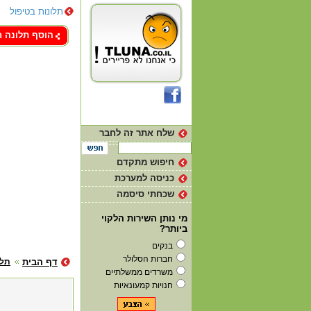
תלונות בטיפול
צור קשר
הוסף תלונה 
שלח אתר זה לחבר
חיפוש מתקדם
כניסה למערכת
שכחתי סיסמה
מי נותן השירות הלקוי
ביותר?
בנקים
חברות הסלולר
דף הבית
תלו
משרדים ממשלתיים
חנויות קמעונאיות