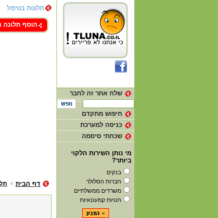
תלונות בטיפול
צור קשר
הוסף תלונה 
שלח אתר זה לחבר
חיפוש מתקדם
כניסה למערכת
שכחתי סיסמה
מי נותן השירות הלקוי
ביותר?
בנקים
חברות הסלולר
דף הבית
תלו
משרדים ממשלתיים
חנויות קמעונאיות