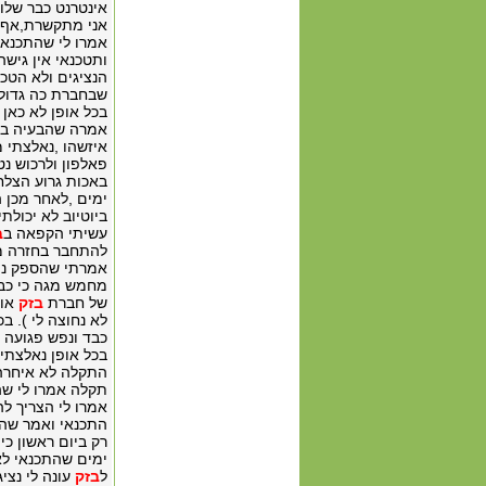
אינטרנט כבר שלוש
אני מתקשרת,אף
אמרו לי שהתכנאי
ותטכנאי אין גיש
הנציגים ולא הטכנ
שבחברת כה גדולה
בכל אופן לא כאן
אמרה שהבעיה בכב
איזשהו ,נאלצתי מ
פאלפון ולרכוש נ
באכות גרוע הצל
ימים ,לאחר מכן 
עשיתי הקפאה ב
ב
להתחבר בחזרה מא
אמרתי שהספק נתן 
מחמש מגה כי כבר
של חברת
בזק
לא נחוצה לי ). ב
כבד ונפש פגועה ,
בכל אופן נאלצתי לק
התקלה לא איחרה 
אמרו לי הצריך לה
התכנאי ואמר שהת
רק ביום ראשון כי
ל
בזק
עונה לי נצי