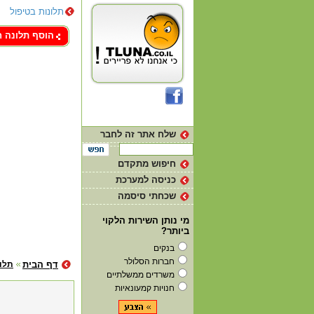
תלונות בטיפול
צור קשר
הוסף תלונה 
שלח אתר זה לחבר
חיפוש מתקדם
כניסה למערכת
שכחתי סיסמה
מי נותן השירות הלקוי
ביותר?
בנקים
חברות הסלולר
דף הבית
תלו
משרדים ממשלתיים
חנויות קמעונאיות