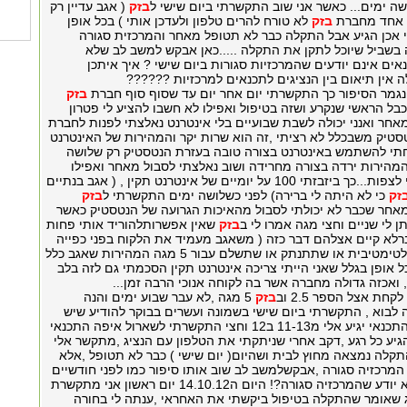
ה ימים... כאשר אני שוב התקשרתי ביום שישי ל
בזק
( אגב עדיין רק
 אחד מחברת
בזק
לא טורח להרים טלפון ולעדכן אותי ) בכל אופן
 אכן הגיע אבל התקלה כבר לא תטופל מאחר והמרכזית סגורה
ה בשביל שיוכל לתקן את התקלה .....כאן אבקש למשב לב שלא
אים אינם יודעים שהמרכזיות סגורות ביום שישי ? איך איתכן
 אין תיאום בין הנציגים לתכנאים למרכזיות ??????
 נגמר הסיפור כך התקשרתי יום אחר יום עד שסוף סוף חברת
בזק
ל הראשי שנקרע ושזה בטיפול ואפילו לא חשבו להציע לי פטרון
אחר ואנני יכולה לשבת שבועיים בלי אינטרנט נאלצתי לפנות לחברת
טסטיק משבכלל לא רציתי ,זה הוא שרות יקר והמהירות של האינטרנט
חתי להשתמש באינטרנט בצורה טובה בעזרת הנטסטיק רק שלושה
המהירות ירדה בצורה מחרידה ושוב נאלצתי לסבול מאחר ואפילו
ביוטיוב לא יכולתי לצפות...כך ביזבזתי 100 על יומיים של אינטרנט תקין , ( אגב בנתיים
זק
כי לא היתה לי ברירה) לפני כשלושה ימים התקשרתי ל
בזק
חר שכבר לא יכולתי לסבול מהאיכות הגרועה של הנטסטיק כאשר
לי שניים וחצי מגה אמרו לי ב
בזק
שאין אפשרותלהוריד אותי פחות
לא קיים אצלהם דבר כזה ( משאגב מעמיד את הלקוח בפני כפייה
אולטימטיבית או שתתנתק או שתשלם עבור 5 מגה המהירות שאגב כלל
כל אופן בגלל שאני הייתי צריכה אינטרנט תקין הסכמתי גם לזה בלב
 ואכזה גדולה מחברה אשר בה לקוחה אנוכי הרבה זמן...
חת אצל הספר 2.5 וב
בזק
5 מגה ,לא עבר שבוע ימים והנה
לבוא , התקשרתי ביום שישי בשמונה ועשרים בבוקר להודיע שיש
תקלה אמרו לי שהתכנאי יגיע אלי מ11-13 ב12 וחצי התקשרתי לשארול איפה התכנאי
גיע כל רגע ,דקב אחרי שניתקתי את הטלפון עם הנציג ,מתקשר אלי
קלה נמצאה מחוץ לבית ושהיום( יום שישי ) כבר לא תטופל ,אלא
 המרכזיה סגורה ,אבקשלמשב לב שוב אותו סיפור כמו לפני חודשיים
ימים שהתכנאי לא יודע שהמרכזיה סגורה?! היום ה14.10.12 יום ראשון אני מתקשרת
ג שאומר שהתקלה בטיפול ביקשתי את האחראי ,ענתה לי בחורה