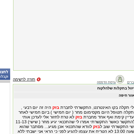
חזרה לרשימה
רים
גרסת הדפסה
יזול בתקלות שלהלקוח
זור חיפה
בזק
היה זה יום רבעי ,
תקלה תטופל היום מקסימום מחר ( יום חמישי ) ביום חמישי לאחר
עדיין קימת ואף אחד מחברת
בזק
לא טרח לחזור אלי לעדכן אותי
,לכן נאלצתי אני להתקשר כאשר התקשרתי אמרו לי שהתכנאי יגיע מחר ( שישי) 11-13
שי התקשרתי שוב ל
בזק
לוודא שהתכנאי אכן מגיע... מסתבר שהוא
הגיע דקה לפני השעה 13:00 לא הטריח את עצמו להגיע לפני כי הראי אני ישבתי ללא