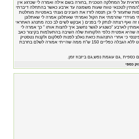
ראית על המחלקה הטכנית ,בחורה בשם אילה ואמרה לי שכרגע אין
המתין לטכנאי טווח שעות משמונה עד ארבע כאשר בהתחלה דיברתי
סות שתעזור לי וכן תנסה לזרז את הענינים נענתי באפטיות מוחלטת
 מגידרי שהרמתי את הקול ואמרתי שאתלונן אמרה לי שאתלונן
 זה ואף רצתה לנתק לי בפנים ( אבקש לשים לב ככה מתנהג האחראי
תין לארבע "כשנגיע לגשר נחשוב איך לחצות אותו " כך אמרה לי
 שהיא אפטית כלפי הלקוחות שלה השיבה בהתעלמות בקיצור כאב
יננסי כי אחרי התנהגות כזאת נאלצ לפנות לסלקום ולקנות נטסטיק
יים 150 ש"ח ממה שהייתי אמורה לשלם בחרבת
גם כספית ,גם עוגמת נפש,גם ביזבוז זמן.
זק כספי