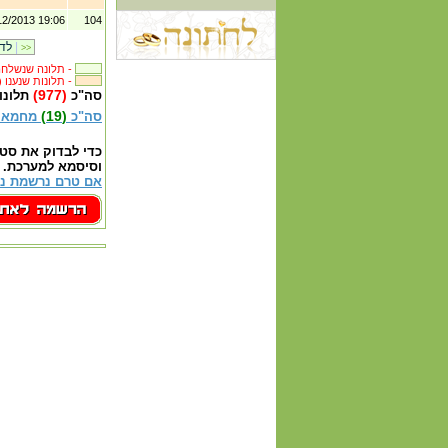
12/2013 19:06
104
|
לדף קודם
>>
תלונה שנשלחה לבית העסק -
(1572) תלונות שנענו -
(977)
סה"כ
תלונו
(19)
סה"כ
מחמאו
כדי לבדוק את סט
וסיסמא למערכת.
אם טרם נרשמת נא