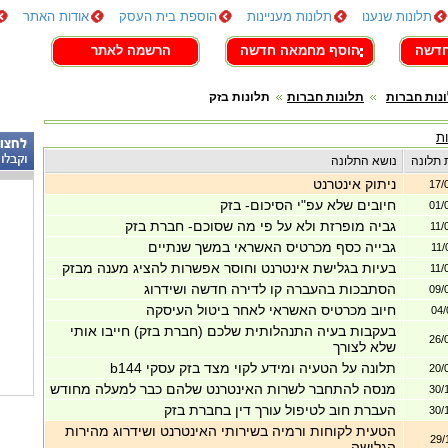
תלונות שנענו
תלונות מעניינות
הוספת בית העסק
אודות האתר
חדשה
הוסף מחמאה חדשה
הרשמה לאתר
נות חברות
תלונות חברות
תלונות בזק
ת
 תלונה
נושא התלונה
ניתוק אינטרנט
17/
חיובים שלא עפ"י הסיכום- בזק
01/
גביה מופרזת ולא על פי מה שסוכם- חברת בזק
11/
גבייה כסף מכרטיס האשראי במשך שנתיים
11/
בעיות בגלישת אינטרנט וחוסר אפשרות להציג מענה מבזק
11/
הסתבכות בהעברה קו לדירה חדשה ושידרוג
09/
חיוב מכרטיס האשראי לאחר ביטול העיסקה
04/
בעקבות בעיה התנהלותית שלכם (חברת בזק) חייבו אותי
26/
שלא לצורך
תלונה על הטעיה ומידע לקוי מצד בזק עסקי b144
20/
מנסה להתחבר לשרות האינטרנט שלהם כבר למעלה מחודש
30/
העברת חוב לטיפול עורך דין בחברת בזק
30/
הטעית לקוחות ורמיה בשירותי האינטרנט ושידרוג מהירות
29/
הגלישה.