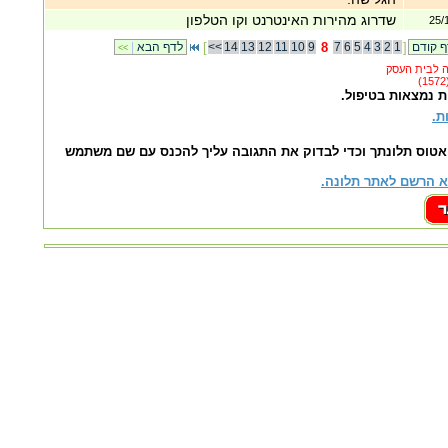
שדרוג מהירות האינטרנט וקו הטלפון
25/
]
1
2
3
4
5
6
7
8
9
10
11
12
13
14
<<
[
לדף הבא
|
<<
ת נמצאות בטיפול.
ת.
אטוס תלונתך וכדי לבדוק את התגובה עליך להכנס עם שם משתמש
 הרשם לאתר תלונה.