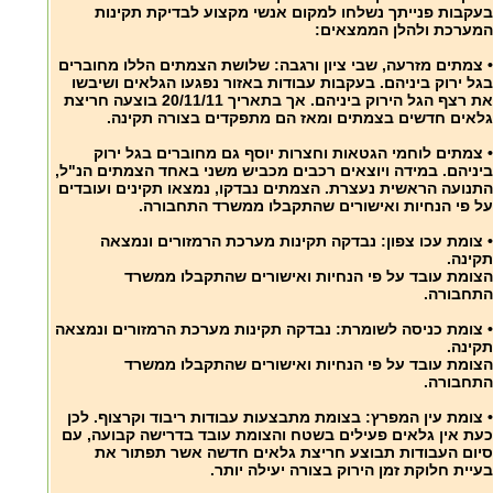
בעקבות פנייתך נשלחו למקום אנשי מקצוע לבדיקת תקינות
המערכת ולהלן הממצאים:
• צמתים מזרעה, שבי ציון ורגבה: שלושת הצמתים הללו מחוברים
בגל ירוק ביניהם. בעקבות עבודות באזור נפגעו הגלאים ושיבשו
את רצף הגל הירוק ביניהם. אך בתאריך 20/11/11 בוצעה חריצת
גלאים חדשים בצמתים ומאז הם מתפקדים בצורה תקינה.
• צמתים לוחמי הגטאות וחצרות יוסף גם מחוברים בגל ירוק
ביניהם. במידה ויוצאים רכבים מכביש משני באחד הצמתים הנ"ל,
התנועה הראשית נעצרת. הצמתים נבדקו, נמצאו תקינים ועובדים
על פי הנחיות ואישורים שהתקבלו ממשרד התחבורה.
• צומת עכו צפון: נבדקה תקינות מערכת הרמזורים ונמצאה
תקינה.
הצומת עובד על פי הנחיות ואישורים שהתקבלו ממשרד
התחבורה.
• צומת כניסה לשומרת: נבדקה תקינות מערכת הרמזורים ונמצאה
תקינה.
הצומת עובד על פי הנחיות ואישורים שהתקבלו ממשרד
התחבורה.
• צומת עין המפרץ: בצומת מתבצעות עבודות ריבוד וקרצוף. לכן
כעת אין גלאים פעילים בשטח והצומת עובד בדרישה קבועה, עם
סיום העבודות תבוצע חריצת גלאים חדשה אשר תפתור את
בעיית חלוקת זמן הירוק בצורה יעילה יותר.