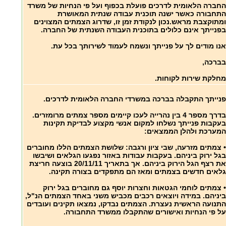
החברה הלאומית לדרכים פועלת בכפוף ועל פי הנחיות של משרד
התחבורה כאשר ישנה תוכנית עבודה שנתית המאושרת
ומתוקצבת מראש.נכון לנקודת זמן זו, שדרוג הצמתים המצוינים
בפנייתך אינם כלולים בתוכנית העבודה השנתית של החברה.
אנו מודים לך על פנייתך ונשמח לעמוד לשירותך בכל עת.
בברכה,
מחלקת שירות לקוחות.
פנייתך התקבלה בברכה במשרדי החברה הלאומית לדרכים.
בדרך מספר 4 בין נהרייה לעכו קיימים מספר צמתים מרומזרים.
בעקבות פנייתך נשלחו למקום אנשי מקצוע לבדיקת תקינות
המערכת ולהלן הממצאים:
• צמתים מזרעה, שבי ציון ורגבה: שלושת הצמתים הללו מחוברים
בגל ירוק ביניהם. בעקבות עבודות באזור נפגעו הגלאים ושיבשו
את רצף הגל הירוק ביניהם. אך בתאריך 20/11/11 בוצעה חריצת
גלאים חדשים בצמתים ומאז הם מתפקדים בצורה תקינה.
• צמתים לוחמי הגטאות וחצרות יוסף גם מחוברים בגל ירוק
ביניהם. במידה ויוצאים רכבים מכביש משני באחד הצמתים הנ"ל,
התנועה הראשית נעצרת. הצמתים נבדקו, נמצאו תקינים ועובדים
על פי הנחיות ואישורים שהתקבלו ממשרד התחבורה.