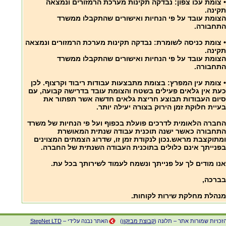
• צומת עכו צפון: נבדקה תקינות מערכת הרמזורים ונמצאה
תקינה.
הצומת עובד על פי הנחיות ואישורים שהתקבלו ממשרד
התחבורה.
• צומת כניסה לשומרת: נבדקה תקינות מערכת הרמזורים ונמצאה
תקינה.
הצומת עובד על פי הנחיות ואישורים שהתקבלו ממשרד
התחבורה.
• צומת עין המפרץ: בצומת מתבצעות עבודות ריבוד וקרצוף. לכן
כעת אין גלאים פעילים בשטח והצומת עובד בדרישה קבועה, עם
סיום העבודות תבוצע חריצת גלאים חדשה אשר תפתור את
בעיית חלוקת זמן הירוק בצורה יעילה יותר.
החברה הלאומית לדרכים פועלת בכפוף ועל פי הנחיות של משרד
התחבורה כאשר ישנה תוכנית עבודה שנתית המאושרת
ומתוקצבת מראש.נכון לנקודת זמן זו, שדרוג הצמתים המצוינים
בפנייתך אינם כלולים בתוכנית העבודה השנתית של החברה.
אנו מודים לך על פנייתך ונשמח לעמוד לשירותך בכל עת.
בברכה,
מנהלת מחלקת שירות לקוחות.
זכויות שמורות אתר – תלונה (
קבוצת מבזקון
)
האתר נבנה עלידי –
StepNet LTD