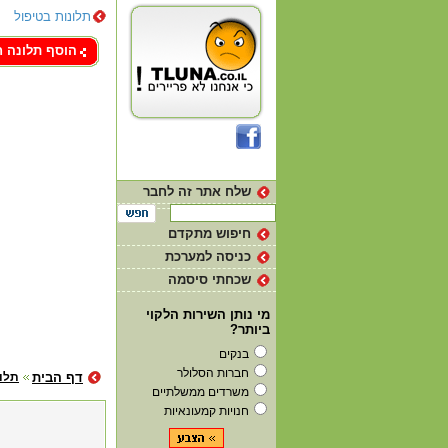
תלונות בטיפול
צור קשר
הוסף תלונה 
שלח אתר זה לחבר
חיפוש מתקדם
כניסה למערכת
שכחתי סיסמה
מי נותן השירות הלקוי
ביותר?
בנקים
חברות הסלולר
דף הבית
תלו
משרדים ממשלתיים
חנויות קמעונאיות