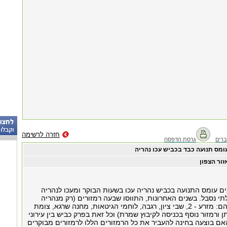
חזרה לרשימה
רים
גרסת הדפסה
ומס תנועה כבד בכביש עכו נהריה
זור הצפון
ם עומס התנועה בכביש נהריה עכו בשעות הבוקר ומעכו לנהריה
י נסבל. בשנים האחרונות, התווסו שבעה רמזורים (רק מנהריה
דרום עד שמרת והם: מזרע - 2, שבי ציון, רגבה, לוחמי הגיטאות, מחנה שרגא, צומת
ן ורמזור נוסף בכניסה לקיבוץ שמרת) וכל זאת בפרק כביש בין עירוני
 ק"מ). האם בוצעה בחינה להעביר את כל הרמזורים הללו לרמזורים מבוקרים