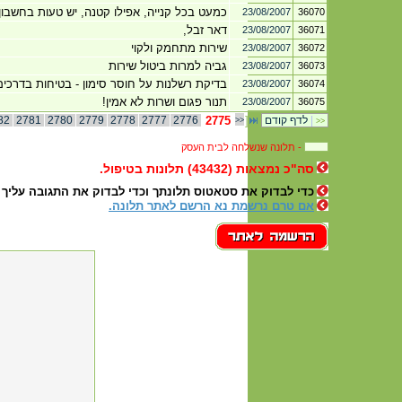
כמעט בכל קנייה, אפילו קטנה, יש טעות בחשבון של 2-3 ש"ח לרעת 
23/08/2007
36070
דאר זבל,
23/08/2007
36071
שירות מתחמק ולקוי
23/08/2007
36072
גביה למרות ביטול שירות
23/08/2007
36073
בדיקת רשלנות על חוסר סימון - בטיחות בדרכים
23/08/2007
36074
תנור פגום ושרות לא אמין!
23/08/2007
36075
|
לדף קודם
]
2775
2776
2777
2778
2779
2780
2781
82
>>
>>
תלונה שנשלחה לבית העסק -
סה"כ נמצאות (43432)
תלונות בטיפול.
כדי לבדוק את סטאטוס תלונתך וכדי לבדוק את התגובה עלי
אם טרם נרשמת נא הרשם לאתר תלונה.