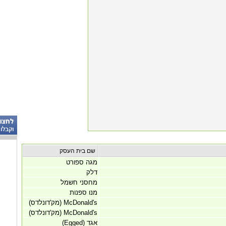
שם בית העסק
מגה ספורט
דלק
מחסני חשמל
מנו ספנות
McDonald's (מק'דונלדס)
McDonald's (מק'דונלדס)
אגד (Egged)