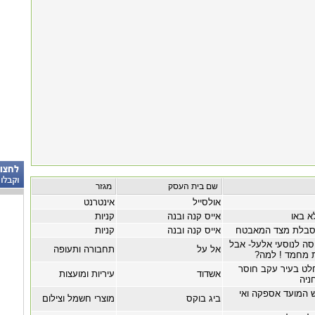
שם בית העסק
מגזר
אולסייל
אינטרנט
א באו
אייס קנה ובנה
קניות
נסבלת מצד המאבטח
אייס קנה ובנה
קניות
סה לנוסעי אלעל- אבל
אל על
תחבורה ותעופה
ת מחמד ! למה?
לט בעיר עקב חוסר
אשדוד
עיריות ומועצות
ניה
ש המועד אספקה ואי
ביג בוקס
מוצרי חשמל וצילום