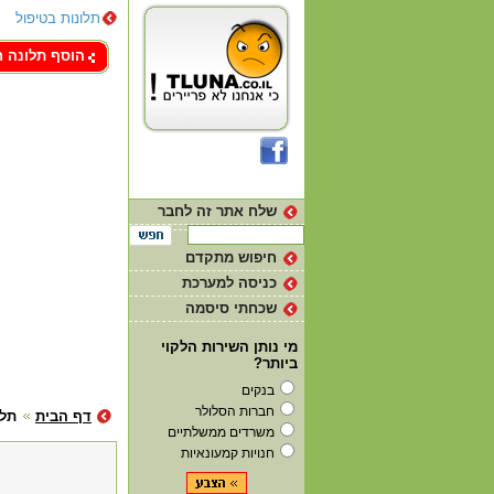
תלונות בטיפול
צור קשר
הוסף תלונה 
שלח אתר זה לחבר
חיפוש מתקדם
כניסה למערכת
שכחתי סיסמה
מי נותן השירות הלקוי
ביותר?
בנקים
חברות הסלולר
דף הבית
תלו
משרדים ממשלתיים
חנויות קמעונאיות