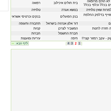
 לא הולם מרופאה
בית חולים איכילוב
רפואה
ים בכלל וכלפי בכלל
רות שאין טלויזיה
בנושא אגרה
טלויזיה
זוייף בדלפק החלפת
בנק הפועלים
בנקים וכרטיסי אשראי
ם
דור אלון אנרגיה בישראל
תחבורה ותעופה
 חזרה לחנות
המשביר לצרכן
קניות
חברת החשמל
חברות
ק - עקב רמזור קצר!!
חיפה
עיריות ומועצות
]
1
2
3
4
[
לדף הבא
|
<<