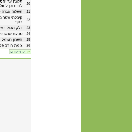
תלונה על יחס
20
לצוות וכן לחול
תשלום אגרה למ
21
קיבלתי שטר מ
22
כסף
דלק מהול במי
23
טבעת שנשרפה
24
חשבון חשמל
25
צומת חורב פקו
26
|
לדף קודם
>>