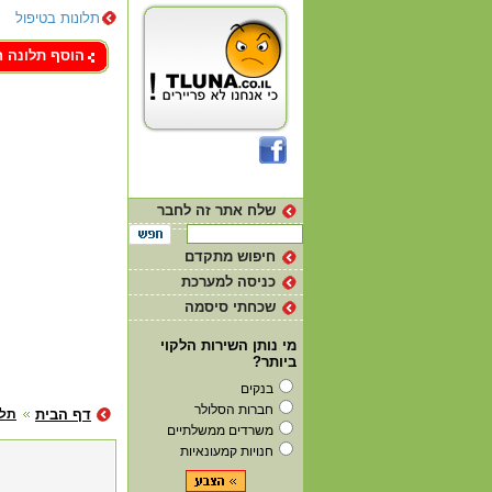
תלונות בטיפול
צור קשר
הוסף תלונה 
שלח אתר זה לחבר
חיפוש מתקדם
כניסה למערכת
שכחתי סיסמה
מי נותן השירות הלקוי
ביותר?
בנקים
חברות הסלולר
דף הבית
תלו
משרדים ממשלתיים
חנויות קמעונאיות