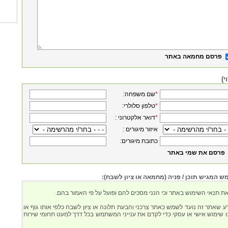
פרסם מחמאה באתר
י)
*
:שם משפחה
*
:טלפון סלולרי
*
: דואר אלקטרוני
: איזור מיגורים
:כתובת מיגורים
פרסם את שמי באתר
המגיש תוכן / פניה (מחמאה או ציון לשבח):