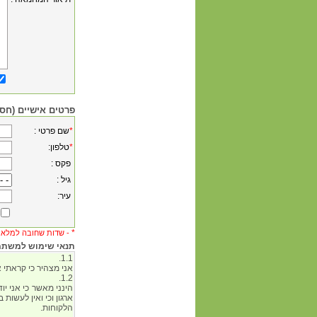
פרטים אישיים (חסו
*
: שם פרטי
*
:טלפון
: פקס
: גיל
:עיר
*
שדות שחובה למלא -
תנאי שימוש למשתמש 