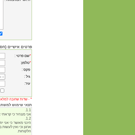
פרטים אישיים (חסו
*
: שם פרטי
*
:טלפון
: פקס
: גיל
:עיר
*
שדות שחובה למלא -
תנאי שימוש למשתמש 