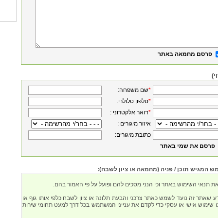
פרסם מחמאה באתר
י)
*
:שם משפחה
*
:טלפון סלולרי
*
: דואר אלקטרוני
: איזור מיגורים
:כתובת מיגורים
פרסם את שמי באתר
המגיש תוכן / פניה (מחמאה או ציון לשבח):