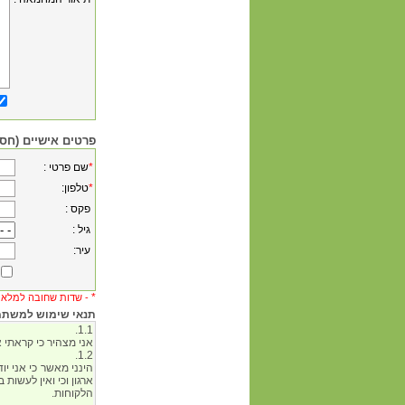
פרטים אישיים (חסו
*
: שם פרטי
*
:טלפון
: פקס
: גיל
:עיר
*
שדות שחובה למלא -
תנאי שימוש למשתמש 