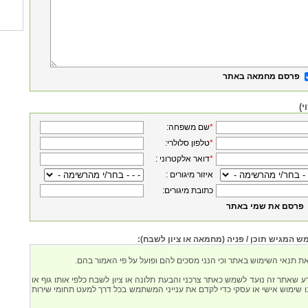
פרסם מחמאה באתר
י)
*
:שם משפחה
*
:טלפון סלולרי
*
: דואר אלקטרוני
: איזור מיגורים
:כתובת מיגורים
פרסם את שמי באתר
המגיש תוכן / פניה (מחמאה או ציון לשבח):