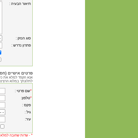
: תיאור הבעיה
: סוג הנזק
: פתרון נדרש
פרטים אישיים (חסו
אנא הקפד למלא את כל
לתלונתך במלוא הרצינו
*
: שם פרטי
*
:טלפון
: פקס
: גיל
:עיר
*
שדות שחובה למלא -