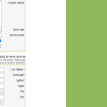
: תיאור הבעיה
: סוג הנזק
: פתרון נדרש
פרטים אישיים (חסו
אנא הקפד למלא את כל
לתלונתך במלוא הרצינו
*
: .מספר ת.ז
*
: שם פרטי
*
:טלפון
: פקס
: גיל
:עיר