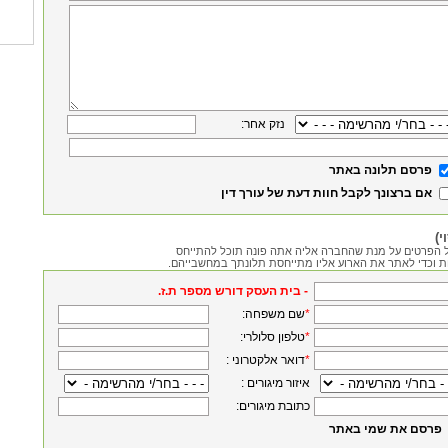
:נזק אחר
פרסם תלונה באתר
אם ברצונך לקבל חוות דעת של עורך דין
י)
 הפרטים על מנת שהחברה אליה אתה פונה תוכל להתייחס
ת וכדי לאתר את הארוע אליו מתייחסת תלונתך במחשבייהם.
.בית העסק דורש מספר ת.ז -
*
:שם משפחה
*
:טלפון סלולרי
*
: דואר אלקטרוני
: איזור מיגורים
:כתובת מיגורים
פרסם את שמי באתר