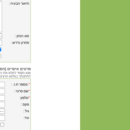
: תיאור הבעיה
: סוג הנזק
: פתרון נדרש
פרטים אישיים (חסו
אנא הקפד למלא את כל
לתלונתך במלוא הרצינו
*
: .מספר ת.ז
*
: שם פרטי
*
:טלפון
: פקס
: גיל
:עיר