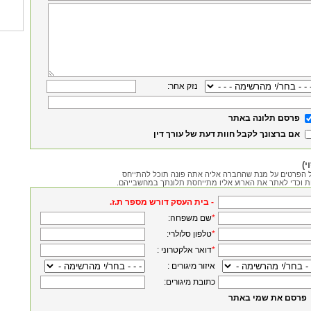
:נזק אחר
פרסם תלונה באתר
אם ברצונך לקבל חוות דעת של עורך דין
י)
 הפרטים על מנת שהחברה אליה אתה פונה תוכל להתייחס
ת וכדי לאתר את הארוע אליו מתייחסת תלונתך במחשבייהם.
.בית העסק דורש מספר ת.ז -
*
:שם משפחה
*
:טלפון סלולרי
*
: דואר אלקטרוני
: איזור מיגורים
:כתובת מיגורים
פרסם את שמי באתר