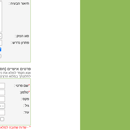
: תיאור הבעיה
: סוג הנזק
: פתרון נדרש
פרטים אישיים (חסו
אנא הקפד למלא את כל
לתלונתך במלוא הרצינו
*
: שם פרטי
*
:טלפון
: פקס
: גיל
:עיר
*
שדות שחובה למלא -