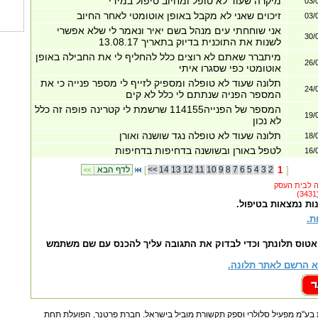
מיקרה שעוד לא טופל ומחיוב טיפול במידי
03/
זיכוים שאני לא מקבל באופן אוטומטי לאחר החיוב
03/
אני שוחחתי עים מנהל בשם יאיר ונאמר לי שלא אפשרי
30/
לשנות את התוכנית בדיוק בתאריך 13.08.17
מיתברר שאתם לא רוצים כלל להחליף לי את החבילה באופן
26/
אוטומטי כפי שסגרו איתי
תלונה שעוד לא טופלה ומספיק לזייף לי מספר פנייה כי את
24/
המספר הפניה שנתתם לי כלל לא קים
המספר של הפנייה114155 שרשמת לי קטרינה פופה זה כלל
19/
לא נכון
תלונה שעוד לא טופלה נגד שושנה ואורן
18/
לטפל באורן ובשושנה בדחיפות בדחיפות
16/
]
1
2
3
4
5
6
7
8
9
10
11
12
13
14
<<
[
לדף הבא
|
<<
ות נמצאות בטיפול.
ת.
אטוס תלונתך וכדי לבדוק את התגובה עליך להכנס עם שם משתמש
 הרשם לאתר תלונה.
ע"מ מפעיל סלולרי וספק תקשורת מוביל בישראל. חברת פרטנר, הפועלת תחת