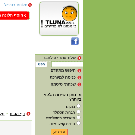
תלונות בטיפול
צור קשר
הוסף תלונה 
שלח אתר זה לחבר
חיפוש מתקדם
כניסה למערכת
שכחתי סיסמה
מי נותן השירות הלקוי
ביותר?
בנקים
חברות הסלולר
דף הבית
תלו
משרדים ממשלתיים
חנויות קמעונאיות