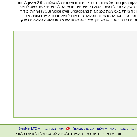
המותג orange™‎, מספקת מגוון רחב של שירותים ברמה גבוהה ואיכותית ללמעלה מ- ‏2.9 מיליון לקוחות
סלולריים.חברת פרטנר השיקה בתחילת שנת 2009 סל שירותים חדש, הכולל שירותי ISP, גישה לדואר
אלקטרוני, Wi-Fi, טלפוניה נייחת באמצעות טכנולוגיית Voice over Broadband ‏(VOB) ושירותי בידור
טרנט. בנוסף למתן שירות הסלולר.כיום אורנג' היא חברה אמינה ועוצמתית
ות כבדה בארץ ישראל בכך שמביאה אותנו לשיא הטכנולוגיה העולמית בשוק
זכויות שמורות אתר – תלונה (
קבוצת מבזקון
)
האתר נבנה עלידי –
StepNet LTD
המידע באתר זה ניתן כשירות לציבור ולא יוכל לשמש כעילה לתביעה כלשהי