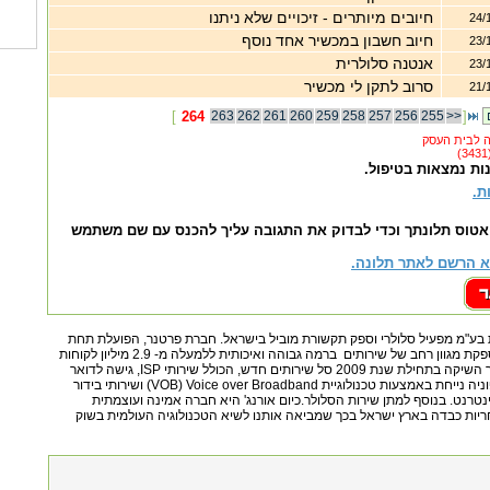
חיובים מיותרים - זיכויים שלא ניתנו
24/
חיוב חשבון במכשיר אחד נוסף
23/
אנטנה סלולרית
23/
סרוב לתקן לי מכשיר
21/
[
264
263
262
261
260
259
258
257
256
255
>>
]
ות נמצאות בטיפול.
ת.
אטוס תלונתך וכדי לבדוק את התגובה עליך להכנס עם שם משתמש
 הרשם לאתר תלונה.
ע"מ מפעיל סלולרי וספק תקשורת מוביל בישראל. חברת פרטנר, הפועלת תחת
המותג orange™‎, מספקת מגוון רחב של שירותים ברמה גבוהה ואיכותית ללמעלה מ- ‏2.9 מיליון לקוחות
סלולריים.חברת פרטנר השיקה בתחילת שנת 2009 סל שירותים חדש, הכולל שירותי ISP, גישה לדואר
אלקטרוני, Wi-Fi, טלפוניה נייחת באמצעות טכנולוגיית Voice over Broadband ‏(VOB) ושירותי בידור
טרנט. בנוסף למתן שירות הסלולר.כיום אורנג' היא חברה אמינה ועוצמתית
ות כבדה בארץ ישראל בכך שמביאה אותנו לשיא הטכנולוגיה העולמית בשוק