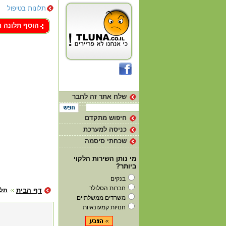
תלונות בטיפול
צור קשר
הוסף תלונה 
שלח אתר זה לחבר
חיפוש מתקדם
כניסה למערכת
שכחתי סיסמה
מי נותן השירות הלקוי
ביותר?
בנקים
חברות הסלולר
דף הבית
תלו
משרדים ממשלתיים
חנויות קמעונאיות