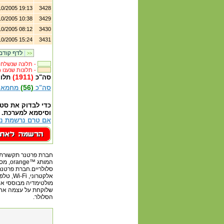
10/2005 19:13
3428
10/2005 10:38
3429
10/2005 08:12
3430
10/2005 15:24
3431
|
לדף קודם
>>
תלונה שנשלחה לבית העסק -
(3431) תלונות שנענו -
(1911)
סה"כ
תלונ
(56)
סה"כ
מחמאו
כדי לבדוק את סט
וסיסמא למערכת.
אם טרם נרשמת נא
חברת פרטנר תקשורת ב
מולטימדיה מבוססי אינ
שלוקחת על עצמה אחרי
הסלולר.