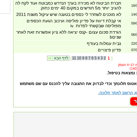
חברת הביטוח לא מכירה בערך הנדרש כמבוטח ועוד לקח לה
16/
להגיב יותר מ5 חודשים במקום 40 ימים כחוק.
לא מוכנים לשחרר לי כספים בטענה שיש עיקול משנת 2011
14/
אי קבלת דיווח על פדיון פוליסה ועיכוב הגעת הכספים
09/
מפוליסה שבקשתי לפדות .iv
הורדת סכום עצום -קנס יציאה ללא ציון אפשרות זאת לאחר
06/
שניםb
גבית עמלות בעודף
22/
פדיון פיצויים
07/
]
1
2
3
4
5
6
7
8
9
10
11
[
לדף הבא
|
<<
 נמצאות בטיפול.
אטוס תלונתך וכדי לבדוק את התגובה עליך להכנס עם שם משתמש
 הרשם לאתר תלונה.