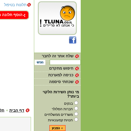
תלונות בטיפול
צור קשר
הוסף תלונה 
שלח אתר זה לחבר
חיפוש מתקדם
כניסה למערכת
שכחתי סיסמה
מי נותן השירות הלקוי
ביותר?
בנקים
חברות הסלולר
דף הבית
תלו
משרדים ממשלתיים
חנויות קמעונאיות