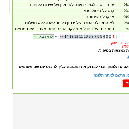
עיתון רטוב לגמרי-מענה לא תקין של שירות לקוחות
06/
קנס על ביטול מנוי
02/
אי קבלת עיתונים
09/
לא התקבלה הטבה של ירחון בלייזר לשנה ללא תשלום
06/
חיוב קנס על ביטול מנוי עקב הפרת חוזה מצד ידיעות מנויים
27/
]
1
2
3
4
5
6
7
8
9
10
11
12
13
14
<<
[
לדף הבא
|
<<
ת נמצאות בטיפול.
.
אטוס תלונתך וכדי לבדוק את התגובה עליך להכנס עם שם משתמש
 הרשם לאתר תלונה.