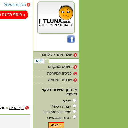
תלונות בטיפול
צור קשר
הוסף תלונה 
שלח אתר זה לחבר
חיפוש מתקדם
כניסה למערכת
שכחתי סיסמה
מי נותן השירות הלקוי
ביותר?
בנקים
חברות הסלולר
דף הבית
תלו
משרדים ממשלתיים
חנויות קמעונאיות