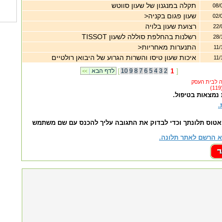
תקלה במנגנון של שעון סווטש
08/
שעון פגום בקניה<
02/
רצועת שעון בלויה
22/
רשלנות בהחלפת סוללה לשעון TISSOT
28/
התנערות מאחריות<
11/
איכות שעון טיסו והשרות הגרוע של היבואן רולטיים
11/
]
1
2
3
4
5
6
7
8
9
10
[
לדף הבא
|
<<
 נמצאות בטיפול.
.
אטוס תלונתך וכדי לבדוק את התגובה עליך להכנס עם שם משתמש
 הרשם לאתר תלונה.