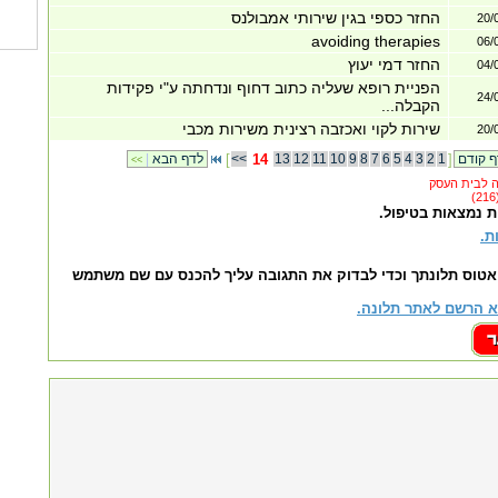
החזר כספי בגין שירותי אמבולנס
20/
avoiding therapies
06/
החזר דמי יעוץ
04/
הפניית רופא שעליה כתוב דחוף ונדחתה ע"י פקידות
24/
הקבלה...
שירות לקוי ואכזבה רצינית משירות מכבי
20/
]
1
2
3
4
5
6
7
8
9
10
11
12
13
14
<<
[
לדף הבא
|
<<
ת נמצאות בטיפול.
ת.
אטוס תלונתך וכדי לבדוק את התגובה עליך להכנס עם שם משתמש
 הרשם לאתר תלונה.