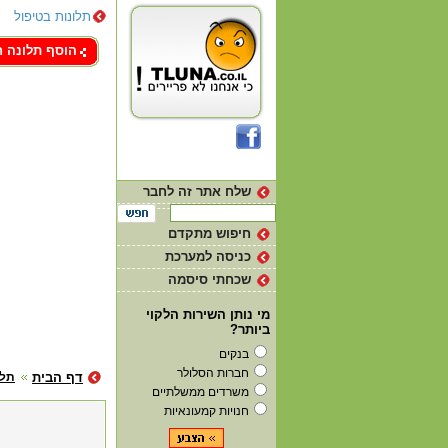
תלונות בטיפול
צור קשר
הוסף תלונה 
שלח אתר זה לחבר
חיפוש מתקדם
כניסה למערכת
שכחתי סיסמה
מי נותן השירות הלקוי
ביותר?
בנקים
חברות הסלולר
דף הבית
תלו
משרדים ממשלתיים
חנויות קמעונאיות