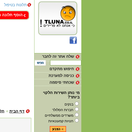
תלונות בטיפול
צור קשר
הוסף תלונה 
שלח אתר זה לחבר
חיפוש מתקדם
כניסה למערכת
שכחתי סיסמה
מי נותן השירות הלקוי
ביותר?
בנקים
חברות הסלולר
דף הבית
תלו
משרדים ממשלתיים
חנויות קמעונאיות