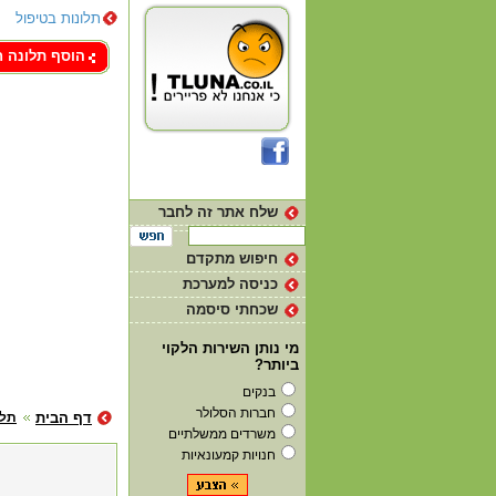
תלונות בטיפול
צור קשר
הוסף תלונה 
שלח אתר זה לחבר
חיפוש מתקדם
כניסה למערכת
שכחתי סיסמה
מי נותן השירות הלקוי
ביותר?
בנקים
חברות הסלולר
דף הבית
תלו
משרדים ממשלתיים
חנויות קמעונאיות