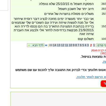
הפסקת חשמל מ 25/10/15 שלא טופלה
26/
חיוב יתר של חשבון חשמל
26/
משליכים פסולת בחצרות של אחרים
25/
אני כבר יותר מעשרה ימים מחכה לנציג דובר רוסית שיחזור
אלי על מנת לעשות שיחת ועידה עם השוכרים שלי שנמצאים
בדירה בכתובת המצוינת התאריך בה הם נכנסו לדירה הוא
15/
21/9/2015 מבקשת בדחיפות לחזור אלי ולבצע את העברת
שיחה זאת
תשלום קנס
10/
]
1
2
3
4
5
6
7
8
9
10
11
12
13
14
<<
[
לדף הבא
|
<<
ת נמצאות בטיפול.
ת.
אטוס תלונתך וכדי לבדוק את התגובה עליך להכנס עם שם משתמש
 הרשם לאתר תלונה.