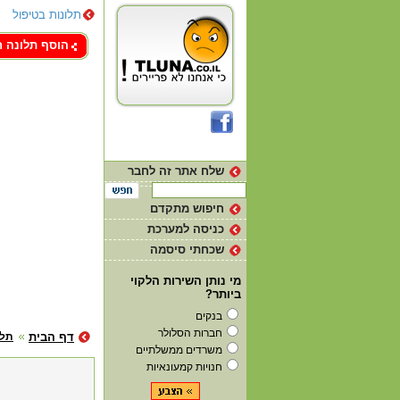
תלונות בטיפול
צור קשר
הוסף תלונה 
שלח אתר זה לחבר
חיפוש מתקדם
כניסה למערכת
שכחתי סיסמה
מי נותן השירות הלקוי
ביותר?
בנקים
חברות הסלולר
דף הבית
תלו
משרדים ממשלתיים
חנויות קמעונאיות