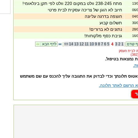
מתח 238-245 וולט במקום 220 וולט לפי תקן בינלאומי!
13/
חיוב לא הוגן של צריכה עסקית לבית פרטי
06/
חוצפה בדרגה עליונה
04/
תשלום קבוע
30/
נתונים לא ברורים!
28/
גניבת כסף מלקוחות!
16/
]
1
2
3
4
5
6
7
8
9
10
11
12
13
14
<<
[
לדף הבא
|
<<
ת נמצאות בטיפול.
ת.
אטוס תלונתך וכדי לבדוק את התגובה עליך להכנס עם שם משתמש
 הרשם לאתר תלונה.