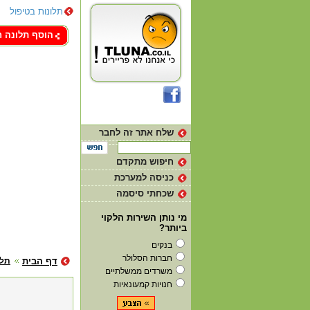
תלונות בטיפול
צור קשר
הוסף תלונה 
שלח אתר זה לחבר
חיפוש מתקדם
כניסה למערכת
שכחתי סיסמה
מי נותן השירות הלקוי
ביותר?
בנקים
חברות הסלולר
דף הבית
תלו
משרדים ממשלתיים
חנויות קמעונאיות