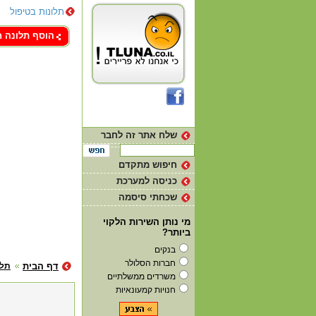
תלונות בטיפול
צור קשר
הוסף תלונה 
שלח אתר זה לחבר
חיפוש מתקדם
כניסה למערכת
שכחתי סיסמה
מי נותן השירות הלקוי
ביותר?
בנקים
חברות הסלולר
דף הבית
תלו
משרדים ממשלתיים
חנויות קמעונאיות