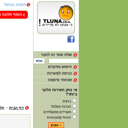
תלונות בטיפול
צור קשר
הוסף תלונה 
שלח אתר זה לחבר
חיפוש מתקדם
כניסה למערכת
שכחתי סיסמה
מי נותן השירות הלקוי
ביותר?
בנקים
חברות הסלולר
דף הבית
תלו
משרדים ממשלתיים
חנויות קמעונאיות