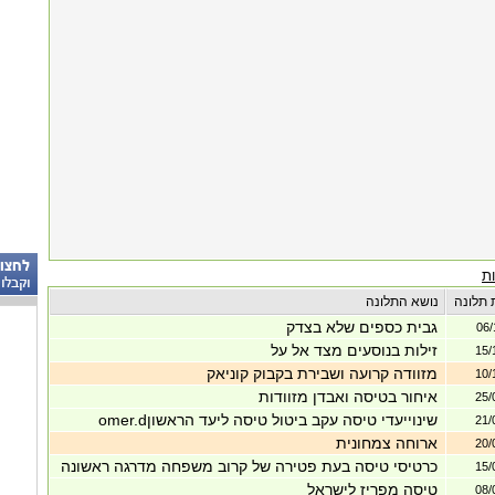
ת
 תלונה
נושא התלונה
גבית כספים שלא בצדק
06/
זילות בנוסעים מצד אל על
15/
מזוודה קרועה ושבירת בקבוק קוניאק
10/
איחור בטיסה ואבדן מזוודות
25/
שינוייעדי טיסה עקב ביטול טיסה ליעד הראשוןomer.d
21/
ארוחה צמחונית
20/
כרטיסי טיסה בעת פטירה של קרוב משפחה מדרגה ראשונה
15/
טיסה מפריז לישראל
08/