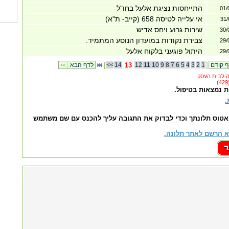
התייחסות נציגת אלעל בחו"ל
01/
אי עלייה לטיסה 658 (קייב- ת"א)
31/
שירות גרוע ויחס אדיש
30/
צבירת נקודות במועדון הנוסע המתמיד.
29/
היתול פוגעני בלקוח אלעל
29/
]
1
2
3
4
5
6
7
8
9
10
11
12
13
14
<<
[
לדף הבא
|
<<
ת נמצאות בטיפול.
.
אטוס תלונתך וכדי לבדוק את התגובה עליך להכנס עם שם משתמש
 הרשם לאתר תלונה.