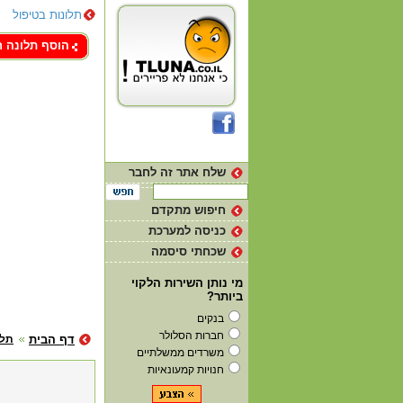
תלונות בטיפול
צור קשר
הוסף תלונה 
שלח אתר זה לחבר
חיפוש מתקדם
כניסה למערכת
שכחתי סיסמה
מי נותן השירות הלקוי
ביותר?
בנקים
חברות הסלולר
דף הבית
תלו
משרדים ממשלתיים
חנויות קמעונאיות