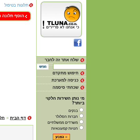
תלונות בטיפול
צור קשר
הוסף תלונה 
שלח אתר זה לחבר
חיפוש מתקדם
כניסה למערכת
שכחתי סיסמה
מי נותן השירות הלקוי
ביותר?
בנקים
חברות הסלולר
דף הבית
תלו
משרדים ממשלתיים
חנויות קמעונאיות