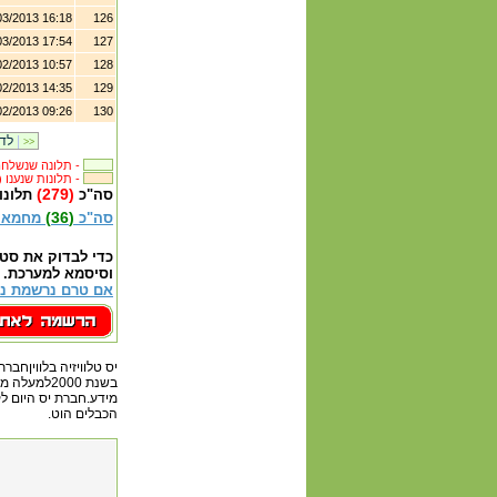
03/2013 16:18
126
03/2013 17:54
127
02/2013 10:57
128
02/2013 14:35
129
02/2013 09:26
130
|
לדף קודם
>>
תלונה שנשלחה לבית העסק -
(2012) תלונות שנענו -
(279)
סה"כ
תלונו
(36)
סה"כ
מחמאו
כדי לבדוק את סט
וסיסמא למערכת.
אם טרם נרשמת נא
מידע.חברת יס היום ל
הכבלים הוט.