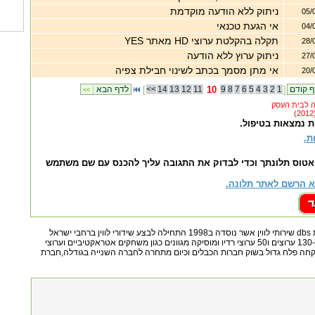
ניתוק ללא הודעה מוקדמת
05/
אי הגעת טכנאי
04/
תקלה בהקלטת ערוצי HD מאתר YES
28/
ניתוק ערוץ ללא הודעה
27/
אי מתן מסמך בכתב לשינוי חבילת צפיה
20/
]
1
2
3
4
5
6
7
8
9
10
11
12
13
14
<<
[
לדף הבא
|
<<
ת נמצאות בטיפול.
ת.
אטוס תלונתך וכדי לבדוק את התגובה עליך להכנס עם שם משתמש
 הרשם לאתר תלונה.
יס טלוויזיה בלוויןחברת dbs שירותי לווין אשר נוסדה ב1998 התחילה לבצע שידורי לווין ברחבי ישראל
בשנת 2000למעלה מ-130 ערוצים ו50 ערוצי רדיו ומוסיקה מגוונים כגון משחקים אטראקטיביים וערוצי
קחה פלח גדול בשוק חברות הכבלים וכיום מתחרה לחברה השנייה בגודלה,חברת