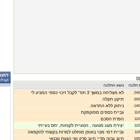
ת
 תלונה
נושא התלונה
לא מצליחה במשך 3 חוד' לקבל זיכוי כספי המגיע לי
24/
תיקון תקלה
20/
ניתוק ללא התראה.
14/
גביית כספים מפוקפקת
11/
הפרת הסכם
11/
יצירת מצג מטעה , הטעיית לקוחות, יחס בעייתי
11/
גביית דמי מנוי באופן מוחלט למרות בקשתי להקפאה
11/
חיוב גבוה מדיי,חיוב סרק ואי הגעת טכנאי
10/