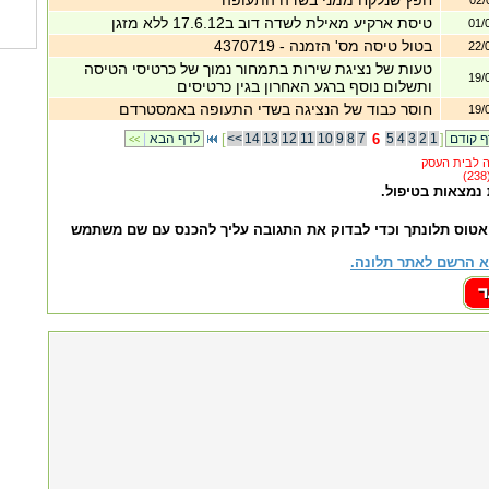
חפץ שנלקח ממני בשדה התעופה
02/
טיסת ארקיע מאילת לשדה דוב ב17.6.12 ללא מזגן
01/
בטול טיסה מס' הזמנה - 4370719
22/
טעות של נציגת שירות בתמחור נמוך של כרטיסי הטיסה
19/
ותשלום נוסף ברגע האחרון בגין כרטיסים
חוסר כבוד של הנציגה בשדי התעופה באמסטרדם
19/
]
1
2
3
4
5
6
7
8
9
10
11
12
13
14
<<
[
לדף הבא
|
<<
 נמצאות בטיפול.
אטוס תלונתך וכדי לבדוק את התגובה עליך להכנס עם שם משתמש
 הרשם לאתר תלונה.