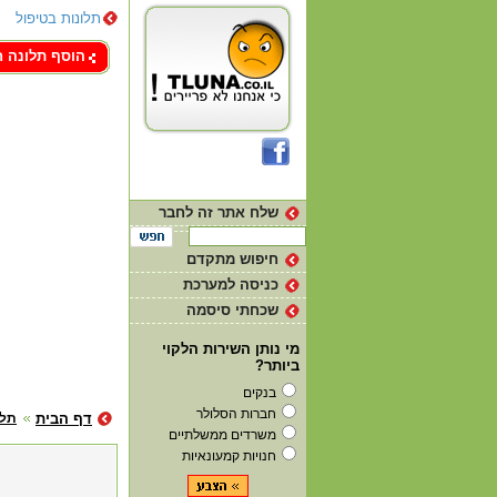
תלונות בטיפול
צור קשר
הוסף תלונה 
שלח אתר זה לחבר
חיפוש מתקדם
כניסה למערכת
שכחתי סיסמה
מי נותן השירות הלקוי
ביותר?
בנקים
חברות הסלולר
דף הבית
תלו
משרדים ממשלתיים
חנויות קמעונאיות