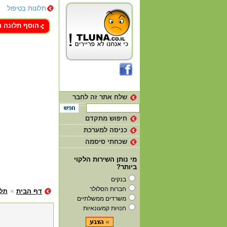
תלונות בטיפול
צור קשר
הוסף תלונה 
שלח אתר זה לחבר
חיפוש מתקדם
כניסה למערכת
שכחתי סיסמה
מי נותן השירות הלקוי
ביותר?
בנקים
חברות הסלולר
דף הבית
תלו
משרדים ממשלתיים
חנויות קמעונאיות