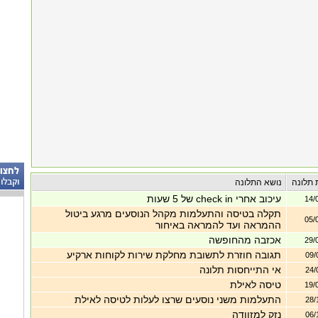
 תלונה
נושא התלונה
עיכוב אחרי check in של 5 שעות
14/
תקלה בטיסה והתעלמות מקהל הנוסעים מרגע ביטול
05/
ההמראה ועד להמראה באיחור
אכזבה מהחופשה
29/
תגובה חוזרת לתשובת מחלקת שירות לקוחות ארקיע
09/
אי התייחסות תלונה
24/
טיסה לאילת
19/
התעלמות משני נוסעים שרצו לעלות לטיסה לאילת
28/
נזק למזוודה
06/