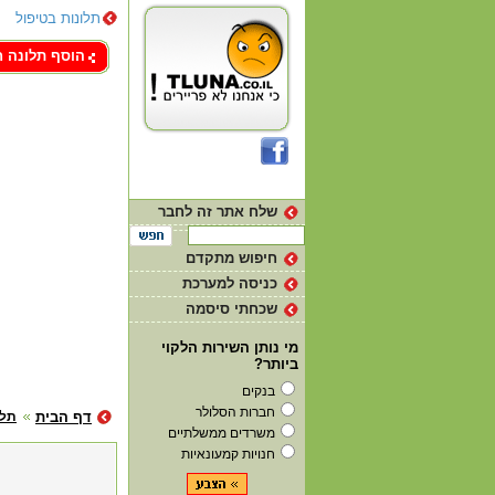
תלונות בטיפול
צור קשר
הוסף תלונה 
שלח אתר זה לחבר
חיפוש מתקדם
כניסה למערכת
שכחתי סיסמה
מי נותן השירות הלקוי
ביותר?
בנקים
חברות הסלולר
דף הבית
תלו
משרדים ממשלתיים
חנויות קמעונאיות