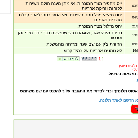
ייס מחפיר מצד המוכרות. אי מתן מענה הולם משירות
03/
לקוחות וזריקת אחריות.
יחס מזעזע מכל נותני השירות, ואי החזר כספי לאחר קבלת
04/
מוצרים פגומים
יחס מזלזל מצד המוכרת.
21/
נתינת מידע שגוי, ועוגמת נפש שנמשכת כבר יותר מידי זמן
13/
וטרטור
החזרת צ'ק עם שם שגוי ומריחה מתמשכת
09/
לא נותנים אחריות על צמיד קרוע
16/
]
1
2
3
4
5
6
[
לדף הבא
|
<<
 נמצאות בטיפול.
.
אטוס תלונתך וכדי לבדוק את התגובה עליך להכנס עם שם משתמש
 הרשם לאתר תלונה.