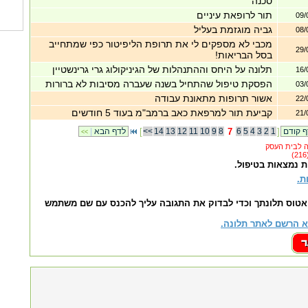
סכנה
תור לרופאת עיניים
09/
גביה מוגזמת בעליל
08/
מכבי לא מספקים לי את תרופת הליפיטור כפי שמתחייב
29/
בסל הבריאות!
תלונה על היחס וההתנהלות של הגיניקולוג גרי גרינשטיין
16/
הפסקת טיפול שהתחיל בשנה שעברה מסיבות לא ברורות
03/
אשור תרופות מתאונת עבודה
22/
קביעת תור למרפאת כאב ברמב"מ בעוד 5 חודשים
21/
]
1
2
3
4
5
6
7
8
9
10
11
12
13
14
<<
[
לדף הבא
|
<<
ת נמצאות בטיפול.
ת.
אטוס תלונתך וכדי לבדוק את התגובה עליך להכנס עם שם משתמש
 הרשם לאתר תלונה.