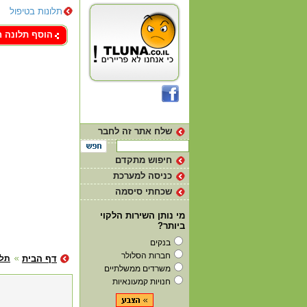
תלונות בטיפול
צור קשר
הוסף תלונה 
שלח אתר זה לחבר
חיפוש מתקדם
כניסה למערכת
שכחתי סיסמה
מי נותן השירות הלקוי
ביותר?
בנקים
חברות הסלולר
דף הבית
תלו
משרדים ממשלתיים
חנויות קמעונאיות