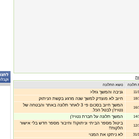
ת
 תלונה
נושא התלונה
גניבה והמשך גזל<
11/
חיוב לא מוצדק למשך שנה מרגע בקשת הניתוק
18/
המשך חיוב בסכום פי 3 לאחר תלונה באתר והבטחה של
16/
נטויז'ן לבטל הכל.
המשך תלונה על חברת נטויז'ן
14/
ביטול מספר הביתי וניתוקו!! וחיבור מספר חדש בלי אישור
12/
הלקוח!!
לא ניתקו את המנוי
31/