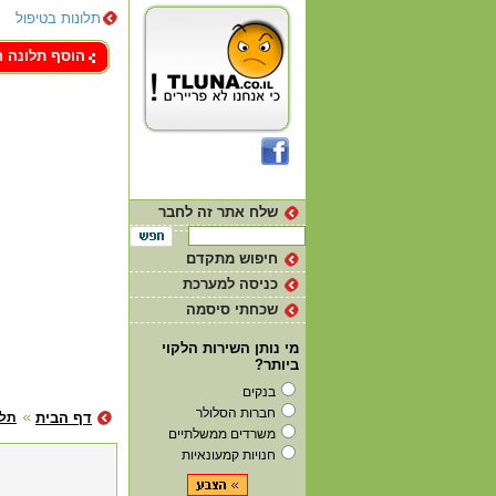
תלונות בטיפול
צור קשר
הוסף תלונה 
שלח אתר זה לחבר
חיפוש מתקדם
כניסה למערכת
שכחתי סיסמה
מי נותן השירות הלקוי
ביותר?
בנקים
חברות הסלולר
דף הבית
תלו
משרדים ממשלתיים
חנויות קמעונאיות