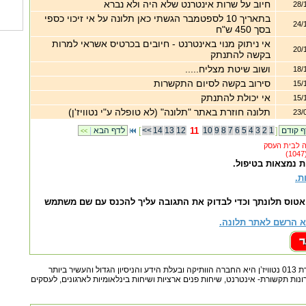
חיוב על שרות אינטרנט שלא היה ולא נברא
28/
בתאריך 10 לספטמבר הגשתי כאן תלונה על אי זיכוי כספי
24/
בסך 450 ש"ח
אי ניתוק מנוי באינטרנט - חיובים בכרטיס אשראי למרות
20/
בקשה להתנתק
ושוב שיטת מצליח.....
18/
סירוב בקשה לסיום התקשרות
15/
אי יכולת להתנתק
15/
תלונה חוזרת באתר "תלונה" (לא טופלה ע"י נטוויז'ן)
23/
]
1
2
3
4
5
6
7
8
9
10
11
12
13
14
<<
[
לדף הבא
|
<<
ת נמצאות בטיפול.
ת.
אטוס תלונתך וכדי לבדוק את התגובה עליך להכנס עם שם משתמש
 הרשם לאתר תלונה.
חברת 013 נטוויז’ןחברת 013 נטוויז’ן היא החברה הוותיקה ובעלת הידע והניסיון הגדול והעשיר ביותר
ות תקשורת- אינטרנט, שיחות פנים ארציות ושיחות בינלאומיות לארגונים, לעסקים